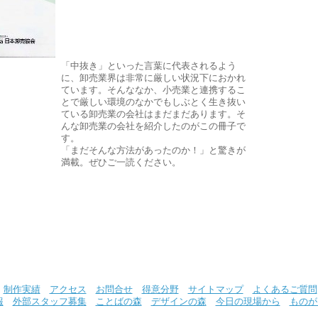
「中抜き」といった言葉に代表されるよう
に、卸売業界は非常に厳しい状況下におかれ
ています。そんななか、小売業と連携するこ
とで厳しい環境のなかでもしぶとく生き抜い
ている卸売業の会社はまだまだあります。そ
んな卸売業の会社を紹介したのがこの冊子で
す。
「まだそんな方法があったのか！」と驚きが
満載。ぜひご一読ください。
制作実績
アクセス
お問合せ
得意分野
サイトマップ
よくあるご質問
報
外部スタッフ募集
ことばの森
デザインの森
今日の現場から
ものが