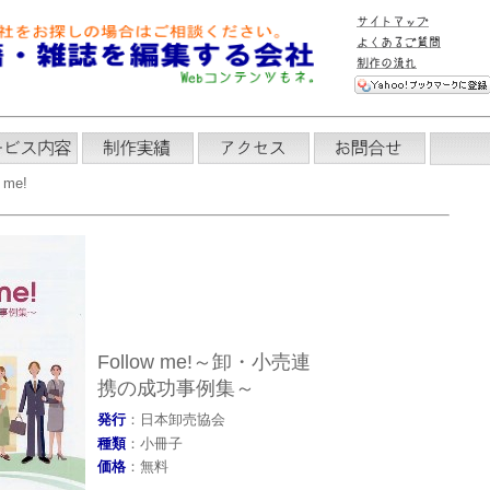
 me!
Follow me!～卸・小売連
携の成功事例集～
発行
：日本卸売協会
種類
：小冊子
価格
：無料