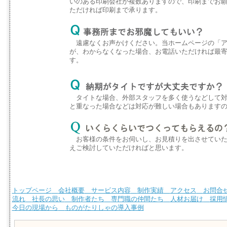
いのある印刷会社が複数ありますので、印刷までお
ただければ印刷まで承ります。
遠慮なくお声かけください。当ホームページの「ア
が、わからなくなった場合、お電話いただければ最
す。
タイトな場合、外部スタッフを多く使うなどして対
と重なった場合などは対応が難しい場合もあります
お客様の条件をお伺いし、お見積りを出させていた
えご検討していただければと思います。
トップページ
会社概要
サービス内容
制作実績
アクセス
お問合
流れ
社長の思い
制作者たち
専門職の仲間たち
人材お届け
採用
今日の現場から
ものがたりしゃの導入事例