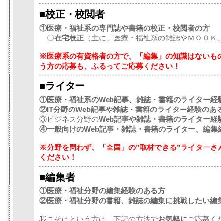
■校正・校閲者
①医療・福祉系の専門誌や書籍の校正・校閲者の方
〇
在宅校正
（主に、医療・福祉系の雑誌やＭＯＯＫ
※医療系の有資格者の方で、「編集」の知識はないも
う方の応募も、ふるってご応募ください！
■ライター
①医療・福祉系のWeb記事、雑誌・書籍のライター経
②IT分野のWeb記事や雑誌・書籍のライター経験のあ
③ビジネス分野の
Web記事や雑誌・書籍のライター経
④一般向けのWeb記事・雑誌・書籍のライター、編集
※分野を問わず、「全国」の”取材できる”ライターさ
ください！
■編集者
①医療・福祉分野の編集経験のある方
②医療・福祉分野の書籍、雑誌の編集に挑戦したい編
我こそはという方は、下記の方法で
お気軽に
ご応募く