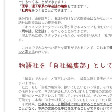
ー）もつくることができます！」
「
医学、理工学系の学会誌の編集
もできます！」
「
社内報
をつくることができます！」
医師向け、薬剤師向け、看護師向けなどの医療系はなかなかハ
語社は医療系は大の得意分野。
ドキュメンタリータッチの文章が書けるスタッフも揃えている
（周年誌、記念誌）
」をつくることができます。
理工学系に強いスタッフもいるため、その分野もOK！ 社内
す。
これまでできなかった新たな提案ができることで、
これまで
ンと高まる
わけです。
「編集もできます」と宣言した場合、「編集は協力業者が担当
まいません。
ただ、もし「自社の編集部」扱いにしたいという場合、それも
の名刺をもって、その印刷会社さんの“社員”として御社の営業
御社のメールアドレスを用意していただければ、そのメールア
可能です。本当に“自社の社員”として扱ってもらってまったく
その結果、
仕事をまるっと物語社にお任せすることができる
ことがなく、本来の営業の仕事に専念することができる
わけで