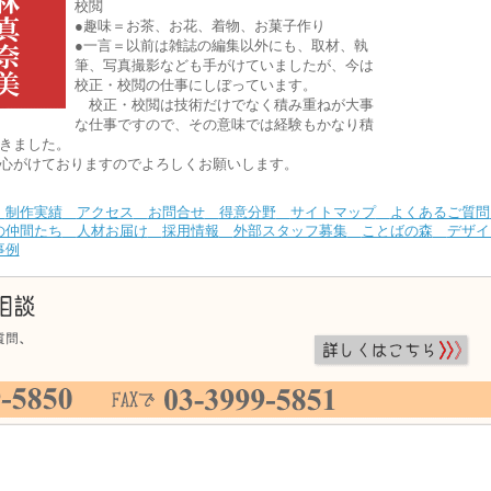
校閲
●趣味＝お茶、お花、着物、お菓子作り
●一言＝以前は雑誌の編集以外にも、取材、執
筆、写真撮影なども手がけていましたが、今は
校正・校閲の仕事にしぼっています。
校正・校閲は技術だけでなく積み重ねが大事
な仕事ですので、その意味では経験もかなり積
きました。
心がけておりますのでよろしくお願いします。
制作実績
アクセス
お問合せ
得意分野
サイトマップ
よくあるご質問
の仲間たち
人材お届け
採用情報
外部スタッフ募集
ことばの森
デザイ
事例