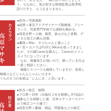
う。ちなみに、私が好きな映画監督は黒澤明。
語りだすと、もう止まりません。
●担当＝写真撮影
●経歴＝東京アドデザイナーズ勤務後、フリー
ランス。写真専門学校でも講師を務める。
●得意分野＝人物、風景、旅ものなど多数。デ
ジタル加工の腕も自慢。
●趣味＝Mac、ネコちゃんと遊ぶこと
●一言＝カメラはFUJIとNikonを使ってきまし
たが、その後Canonを購入し、Canonがメイン
カメラになっています。
なお、画像加工が強いので、困っている方は
一度ご相談ください。
物撮りスペースも確保していますが、改装し
物撮りなどじゃんんじゃんいけます。
うちのネコの名前は「にんにき」と言います。
●担当＝校正・校閲
●プロ歴＝15年（出版社２社を勤務し月刊誌の
編集などを経験した後、日本エディタースクー
ルで校正コース修了）
●得意分野＝書籍、雑誌、問題集などの校正・