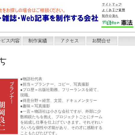
●物語社代表
●担当＝プランナー、コピー、写真撮影
●プロ歴＝出版社勤務、フリーランスを経て、
現職。
●得意分野＝経営、文芸、ドキュメンタリー
●趣味＝写真撮影
●一言＝物語社は小さな会社ですが、外部に少
数精鋭たちを抱え、プロジェクトごとにチーム
を結成し仕事を仕上げていきます。それぞれい
ろいろな個性や才能があり、その才に感動する
こともたびたびです。