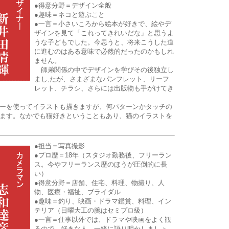
●得意分野＝デザイン全般
●趣味＝ネコと遊ぶこと
●一言＝小さいころから絵本が好きで、絵やデ
ザインを見て「これってきれいだな」と思うよ
うな子どもでした。今思うと、将来こうした道
に進むのはある意味で必然的だったのかもしれ
ません。
師弟関係の中でデザインを学びその後独立し
まし,たが、さまざまなパンフレット、リーフ
レット、チラシ、さらには出版物も手がけてき
ーを使ってイラストも描きますが、何パターンかタッチの
ます。なかでも猫好きということもあり、猫のイラストを
●担当＝写真撮影
●プロ歴＝18年（スタジオ勤務後、フリーラン
ス。今やフリーランス歴のほうが圧倒的に長
い）
●得意分野＝店舗、住宅、料理、物撮り、人
物、医療・福祉、ブライダル
●趣味＝釣り、映画・ドラマ鑑賞、料理、イン
テリア（日曜大工の腕はセミプロ級）
●一言＝仕事以外では、ドラマや映画をよく観
るので、好きな人、一緒に語り明かしましょ