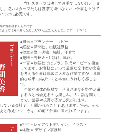
当社スタッフは決して派手ではないけど、ま
し、協力スタッフたちはほぼ間違いなくいい仕事を上げて
いくのに必死です。
0年に撮影されたものです。
会う方は経年変化を楽しんでいただけたらと思います （ ´∀｀）
●担当＝プランナー、コピー
●経歴＝新聞社、出版社勤務
●得意分野＝医療、福祉、子育て
●趣味＝野球＆F１観戦。島旅。
●一言＝物語社ではプラン作成やコピーを担当
してます。お客様にとって最適な全体案や文案
を考える仕事は非常に大変な作業ですが、具体
的な成果に結びつくと本当にうれしく感じま
す。
企業や団体の取材で、さまざまな分野で活躍
する方と出会えるのも楽しみ。人に話を聞くこ
とで、世界や視野が広がる気がします。
している会社？」と聞かれることもあります。将来、そん
あと考えつつ、今は目の前の仕事に追われています。
●担当＝レイアウトデザイン、イラスト
●経歴＝ デザイン事務所