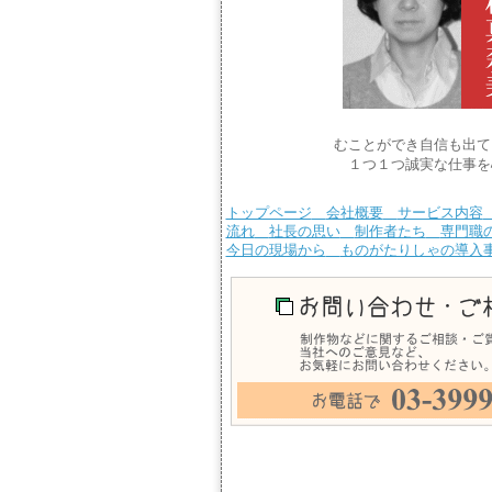
むことができ自信も出て
１つ１つ誠実な仕事を
トップページ
会社概要
サービス内容
流れ
社長の思い
制作者たち
専門職
今日の現場から
ものがたりしゃの導入