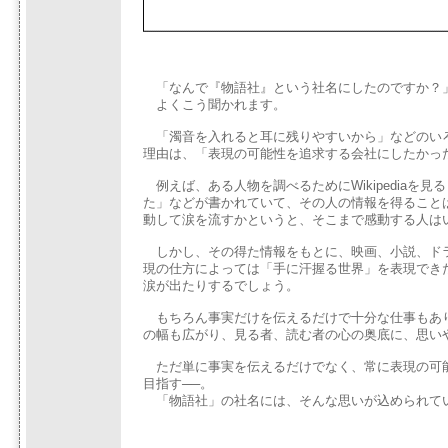
「なんで『物語社』という社名にしたのですか？
よくこう聞かれます。
「濁音を入れると耳に残りやすいから」などのい
理由は、「表現の可能性を追求する会社にしたかっ
例えば、ある人物を調べるためにWikipediaを
た」などが書かれていて、その人の情報を得ること
動して涙を流すかというと、そこまで感動する人は
しかし、その得た情報をもとに、映画、小説、ド
現の仕方によっては「手に汗握る世界」を表現でき
涙が出たりするでしょう。
もちろん事実だけを伝えるだけで十分な仕事もあ
の幅も広がり、見る者、読む者の心の奥底に、思い
ただ単に事実を伝えるだけでなく、常に表現の可
目指す──。
「物語社」の社名には、そんな思いが込められて