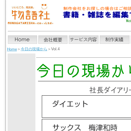
＞
今日の現場から
＞Vol.4
Home