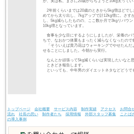
が、実は私、まさに20歳からちょうど10kg太って
2年前くらいまでは20歳のときから5kg増ほどで
めてから太り出し、7kgアップで計12kg増に。さ
し、5kg減らしたものの、ここ数か月で3kgリバウ
10kg増となっています。
食事を少な目にするようにしましたが、栄養のバ
ちで、なおかつ体重もまったく減らなくなったので
「そういえば貴乃花はウォーキングでやせたんだ
せることにしました。今朝から実行。
なんとか頑張って5kg減くらいは実現したいなと
ときどき報告します。
といっても、中年男のダイエットネタなどどうで
トップページ
会社概要
サービス内容
制作実績
アクセス
お問合
流れ
社長の思い
制作者たち
採用情報
外部スタッフ募集
ことば
の導入事例