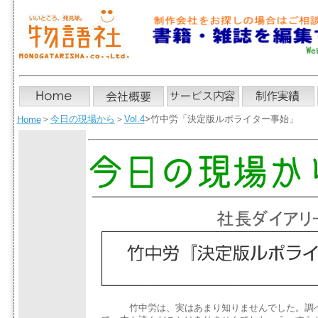
＞
今日の現場から
＞
Vol.4
>竹中労「決定版ルポライター事始」
Home
竹中労は、実はあまり知りませんでした。調べる