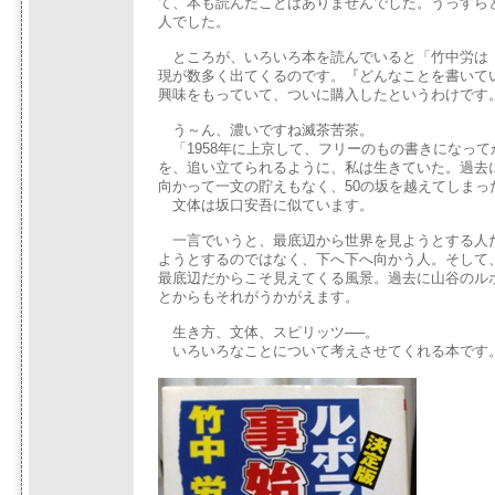
て、本も読んだことはありませんでした。うっすら
人でした。
ところが、いろいろ本を読んでいると「竹中労は 
現が数多く出てくるのです。『どんなことを書いて
興味をもっていて、ついに購入したというわけです
う～ん、濃いですね滅茶苦茶。
「1958年に上京して、フリーのもの書きになって
を、追い立てられるように、私は生きていた。過去
向かって一文の貯えもなく、50の坂を越えてしまっ
文体は坂口安吾に似ています。
一言でいうと、最底辺から世界を見ようとする人
ようとするのではなく、下へ下へ向かう人。そして
最底辺だからこそ見えてくる風景。過去に山谷のル
とからもそれがうかがえます。
生き方、文体、スピリッツ──。
いろいろなことについて考えさせてくれる本です