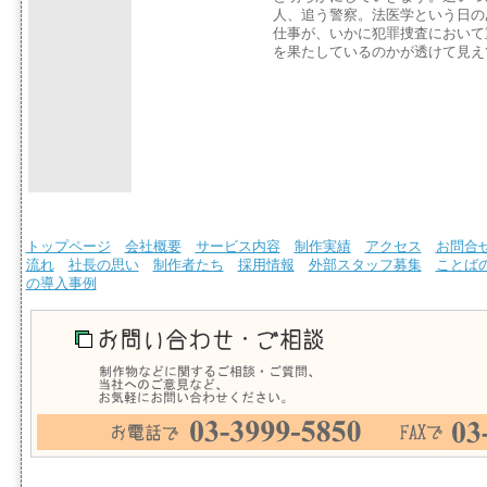
人、追う警察。法医学という日の
仕事が、いかに犯罪捜査において
を果たしているのかが透けて見え
トップページ
会社概要
サービス内容
制作実績
アクセス
お問合
流れ
社長の思い
制作者たち
採用情報
外部スタッフ募集
ことば
の導入事例