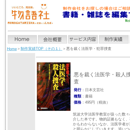
＞
制作実績TOP（その１）
＞悪を裁く法医学・犯罪捜査
Home
悪を裁く法医学・殺人
査
発行
：日本文芸社
種類
：書籍
価格
：495円（税抜）
筑波大学法医学教室が扱った数々
介した本です。物的証拠もなく、
かもわからないなか、法医学者が
と明らかにしていきます。追いつ