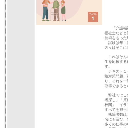
「介護福祉
福祉士などと
技術をもった
試験は年１回
方々はそこに
これはそんな
生を応援する
す。
テキスト１～
験対策問題、
り、それを一
取得できると
弊社ではこの
者探し」「原
校閲」「イラ
すべてを担当
執筆者数は大
名にも及び、
多くの仕事の