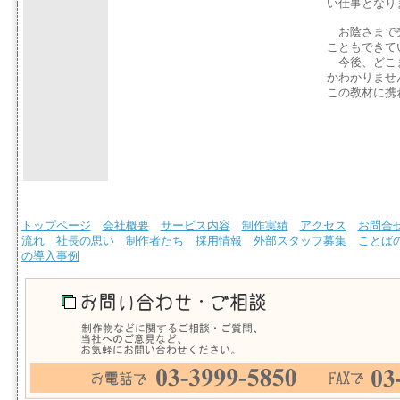
い仕事となり
お陰さまで売
こともできて
今後、どこま
かわかりませ
この教材に携
トップページ
会社概要
サービス内容
制作実績
アクセス
お問合
流れ
社長の思い
制作者たち
採用情報
外部スタッフ募集
ことば
の導入事例