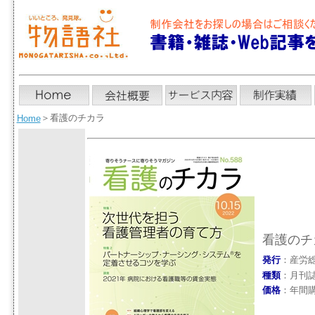
＞
看護のチカラ
Home
看護のチ
発行
：産労
種類
：月刊
価格
：年間