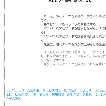
向田流、隠れテーマを最後の一文でポンを浮
です。
・各エピソードをバラバラの内容にする
・バラバラなエピソードを提示しながら、１つ
め）
・バラバラなエピソードで読者を混乱させなが
く
・最後に、隠れテーマを浮かび上がらせる言葉
はっきりいってかなり高度です。一度でうま
もこれが習得できたら、プロ並みの、あるいは
ができるはずです。
ぜひ、向田テクニックを駆使して名文を書い
トップページ
会社概要
サービス内容
制作実績
アクセス
お問合
流れ
社長の思い
制作者たち
採用情報
外部スタッフ募集
ことば
の導入事例