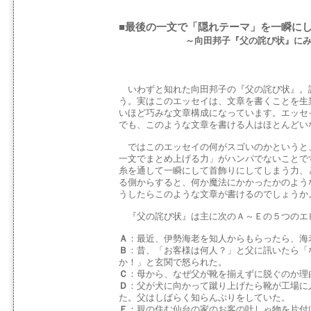
■最後の一文で「隠れテーマ」を一瞬に
～向田邦子『父の詫び状』に
いわずと知れた向田邦子の『父の詫び状』。
う。実はこのエッセイは、文章を書くことを生
いほど巧みな文章構成になっています。エッセ
でも、このような文章を書ける人はほとんどい
ではこのエッセイの何がスゴいのかというと
一文でまとめ上げる力」がハンパでないことで
糸を通して一瞬にして首飾りにしてしまう力、
る側からすると、何か魔法にかかったかのよう
うしたらこのような文章が書けるのでしょうか
『父の詫び状』は主に次のＡ～Ｅの５つのエ
Ａ
：最近、伊勢海老を知人からもらったら、海
Ｂ
：昔、「お客様は何人？」と父に訊いたら「
か！」と玄関で怒られた。
Ｃ
：母から、なぜ父が靴を揃えずに脱ぐのか理
Ｄ
：父が犬に向かって蹴り上げたら靴が工場に
た。父はしばらく知らんぷりをしていた。
Ｅ
：親の住む仙台の家のお客の吐しゃ物を片付