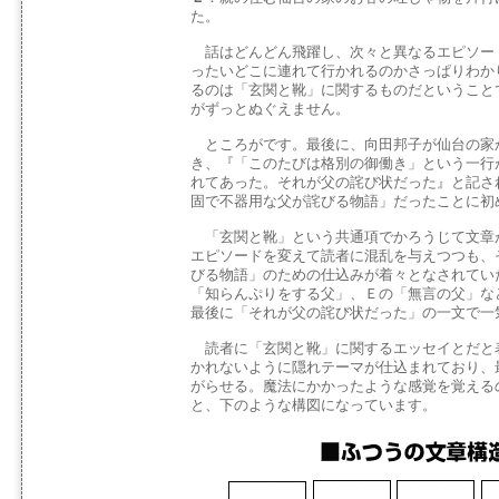
た。
話はどんどん飛躍し、次々と異なるエピソー
ったいどこに連れて行かれるのかさっぱりわか
るのは「玄関と靴」に関するものだということ
がずっとぬぐえません。
ところがです。最後に、向田邦子が仙台の家
き、『「このたびは格別の御働き」という一行
れてあった。それが父の詫び状だった』と記さ
固で不器用な父が詫びる物語」だったことに初
「玄関と靴」という共通項でかろうじて文章
エピソードを変えて読者に混乱を与えつつも、
びる物語」のための仕込みが着々となされてい
「知らんぷりをする父」、Ｅの「無言の父」な
最後に「それが父の詫び状だった」の一文で一
読者に「玄関と靴」に関するエッセイとだと
かれないように隠れテーマが仕込まれており、
がらせる。魔法にかかったような感覚を覚える
と、下のような構図になっています。