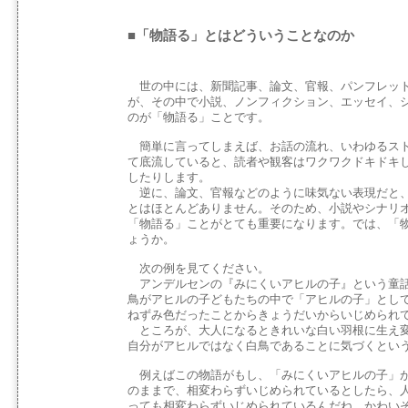
■「物語る」とはどういうことなのか
世の中には、新聞記事、論文、官報、パンフレット
が、その中で小説、ノンフィクション、エッセイ、
のが「物語る」ことです。
簡単に言ってしまえば、お話の流れ、いわゆるスト
て底流していると、読者や観客はワクワクドキドキ
したりします。
逆に、論文、官報などのように味気ない表現だと、
とはほとんどありません。そのため、小説やシナリ
「物語る」ことがとても重要になります。では、「
ょうか。
次の例を見てください。
アンデルセンの『みにくいアヒルの子』という童話
鳥がアヒルの子どもたちの中で「アヒルの子」とし
ねずみ色だったことからきょうだいからいじめられ
ところが、大人になるときれいな白い羽根に生え変
自分がアヒルではなく白鳥であることに気づくとい
例えばこの物語がもし、「みにくいアヒルの子」が
のままで、相変わらずいじめられているとしたら、
っても相変わらずいじめられているんだね、かわい