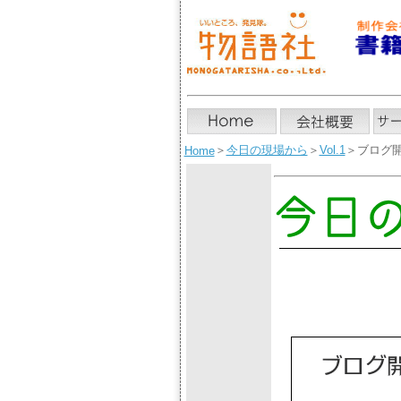
＞
今日の現場から
＞
Vol.1
＞ブログ
Home