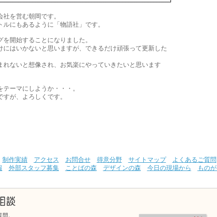
会社を営む朝岡です。
トルにもあるように「物語社」です。
グを開始することになりました。
けにはいかないと思いますが、できるだけ頑張って更新した
まれないと想像され、お気楽にやっていきたいと思います
をテーマにしようか・・・。
ですが、よろしくです。
制作実績
アクセス
お問合せ
得意分野
サイトマップ
よくあるご質問
報
外部スタッフ募集
ことばの森
デザインの森
今日の現場から
ものが