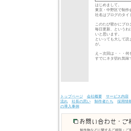
はじめまして。
東京・中野区で制作
社名はブログのタイ
このたび密かにブロ
毎日更新、というわ
いと思います。
といっても大して読
が。
え～次回は・・・何
すでにネタ切れ気味
トップページ
会社概要
サービス内容
流れ
社長の思い
制作者たち
採用情
の導入事例