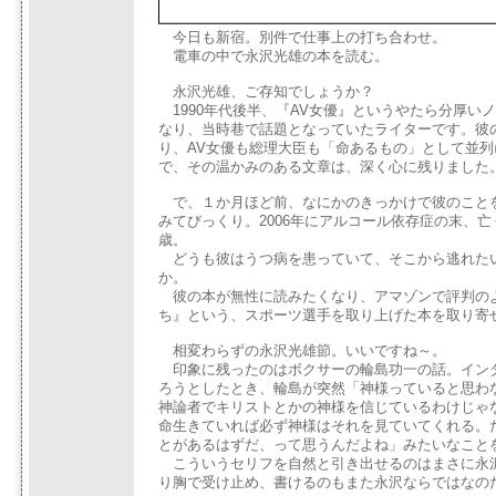
今日も新宿。別件で仕事上の打ち合わせ。
電車の中で永沢光雄の本を読む。
永沢光雄、ご存知でしょうか？
1990年代後半、『AV女優』というやたら分厚い
なり、当時巷で話題となっていたライターです。彼
り、AV女優も総理大臣も「命あるもの」として並
で、その温かみのある文章は、深く心に残りました
で、１か月ほど前、なにかのきっかけで彼のこと
みてびっくり。2006年にアルコール依存症の末、亡
歳。
どうも彼はうつ病を患っていて、そこから逃れた
か。
彼の本が無性に読みたくなり、アマゾンで評判の
ち』という、スポーツ選手を取り上げた本を取り寄
相変わらずの永沢光雄節。いいですね～。
印象に残ったのはボクサーの輪島功一の話。イン
ろうとしたとき、輪島が突然「神様っていると思わ
神論者でキリストとかの神様を信じているわけじゃ
命生きていれば必ず神様はそれを見ていてくれる。
とがあるはずだ、って思うんだよね」みたいなこと
こういうセリフを自然と引き出せるのはまさに永
り胸で受け止め、書けるのもまた永沢ならではなの