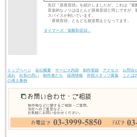
先日『原発音頭』を紹介しましたが、これは『覚
音楽的なノリはほとんど原発音頭と同じですが、
スパイスが利いています。
「原発音頭」ともども放送禁止となってます。
タイマーズ「覚醒剤音頭」
トップページ
会社概要
サービス内容
制作実績
アクセス
お問合
流れ
社長の思い
制作者たち
採用情報
外部スタッフ募集
ことば
の導入事例