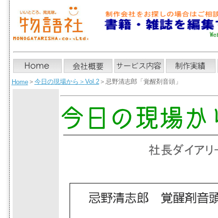
＞
今日の現場から
＞
Vol.2
＞忌野清志郎「覚醒剤音頭」
Home