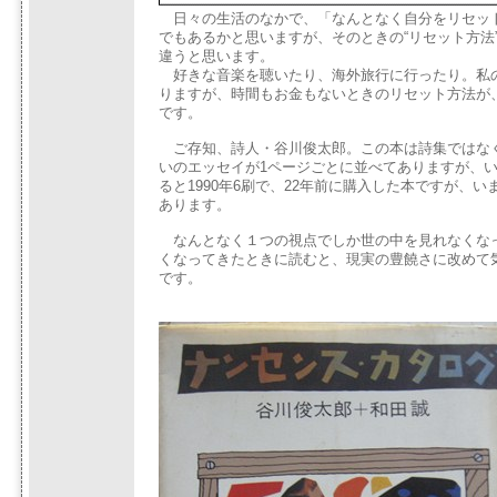
日々の生活のなかで、「なんとなく自分をリセッ
でもあるかと思いますが、そのときの“リセット方法
違うと思います。
好きな音楽を聴いたり、海外旅行に行ったり。私
りますが、時間もお金もないときのリセット方法が
です。
ご存知、詩人・谷川俊太郎。この本は詩集ではなく
いのエッセイが1ページごとに並べてありますが、
ると1990年6刷で、22年前に購入した本ですが、
あります。
なんとなく１つの視点でしか世の中を見れなくな
くなってきたときに読むと、現実の豊饒さに改めて
です。