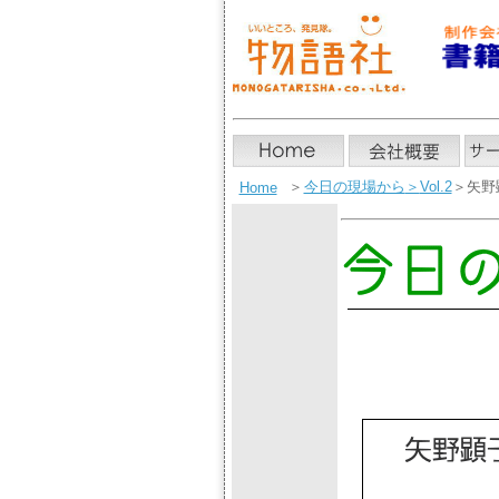
＞
今日の現場から
＞
Vol.2
＞矢野
Home