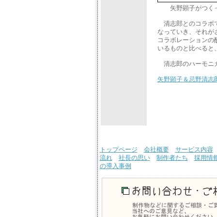
矢野顕子がつくっ
清志郎とのコラボで
なっていき、それが
コラボレーションの
いるものと比べると
清志郎のハーモニカ
矢野顕子＆忌野清志
トップページ
会社概要
サービス内容
流れ
社長の思い
制作者たち
採用情
の導入事例