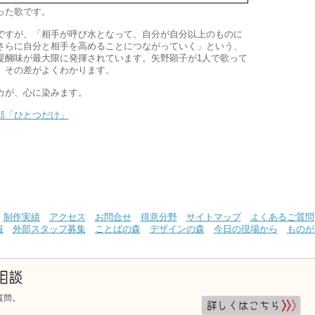
た歌です。
すが、「相手が呼び水となって、自分が自分以上のものに
さらに自分と相手を高めることにつながっていく」という、
醍醐味が最大限に発揮されています。矢野顕子が1人で歌って
、その差がよくわかります。
が、心に染みます。
郎「ひとつだけ」
制作実績
アクセス
お問合せ
得意分野
サイトマップ
よくあるご質問
報
外部スタッフ募集
ことばの森
デザインの森
今日の現場から
ものが