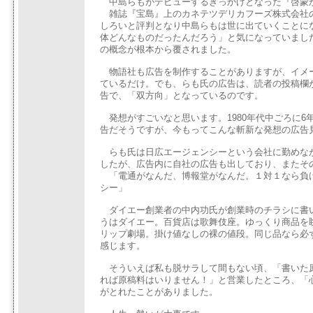
中島らもがデビューするきっかけとなった『啓蒙
雑誌『宝島』上のカネテツデリカフーズ株式会社
しろいと評判となり中島らもは世に出ていくことに
体どんなものだったんだろう」と気になっていまし
の概念が根本から覆されました。
物語社も広告を制作することがありますが、イメ
ているだけ。でも、らも氏の広告は、読者の投稿欄
告で、「双方向」となっているのです。
発想がすごいなと思います。1980年代中ごろに6
告だそうですが、今もってこんな斬新な発想の広告
らも氏は日広エージェンシーという会社に勤めな
したが、広告内に自社の広告も出しており、またそ
「電通がなんだ、博報堂がなんだ。１対１なら負
シー」
ダイエー創業者の中内功氏が創業時のチラシに書
うはダイエー。百貨店は歌舞伎座。ゆっくり商品を
リップ劇場。掛け値なしの裸の値段。同じ品なら必
感じます。
そういえば私も脱サラして間もない頃、「書いた
れば原稿料はいりません！」と営業したところ、「
がとれたことがありました。