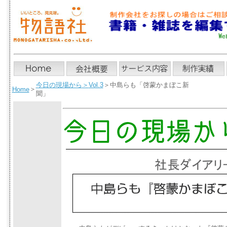
今日の現場から
＞
Vol.3
＞中島らも「啓蒙かまぼこ新
＞
Home
聞」