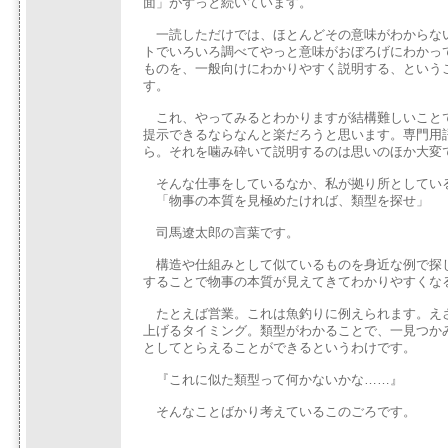
面」がずっと続いています。
一読しただけでは、ほとんどその意味がわからな
トでいろいろ調べてやっと意味がおぼろげにわかっ
ものを、一般向けにわかりやすく説明する、という
す。
これ、やってみるとわかりますが結構難しいこと
提示できるならなんと楽だろうと思います。専門用
ら。それを噛み砕いて説明するのは思いのほか大変
そんな仕事をしているなか、私が拠り所としてい
「物事の本質を見極めたければ、類型を探せ」
司馬遼太郎の言葉です。
構造や仕組みとして似ているものを身近な例で探
することで物事の本質が見えてきてわかりやすくな
たとえば営業。これは魚釣りに例えられます。え
上げるタイミング。類型がわかることで、一見つか
としてとらえることができるというわけです。
『これに似た類型って何かないかな……』
そんなことばかり考えているこのごろです。