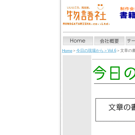
＞
今日の現場から
＞
Vol.6
＞文章の書
Home