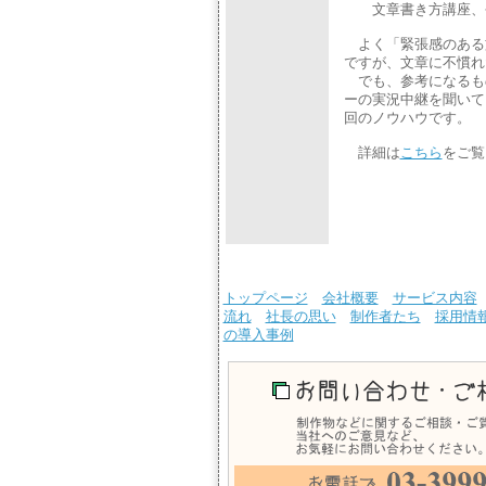
文章書き方講座、今
よく「緊張感のある
ですが、文章に不慣れ
でも、参考になるも
ーの実況中継を聞いて
回のノウハウです。
詳細は
こちら
をご覧
トップページ
会社概要
サービス内容
流れ
社長の思い
制作者たち
採用情
の導入事例