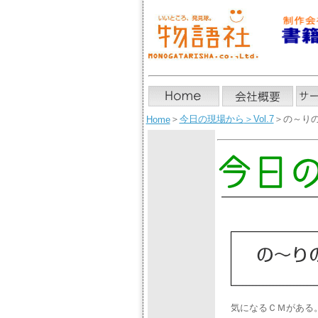
＞
今日の現場から
＞Vol.7
＞の～り
Home
気になるＣＭがある