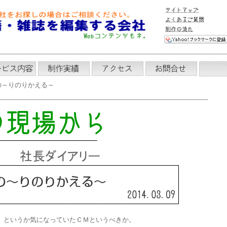
の～りのりかえる～
。というか気になっていたＣＭというべきか。