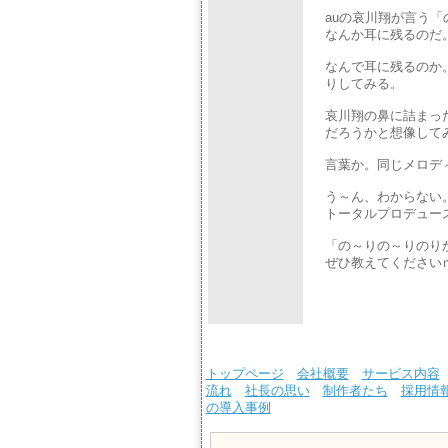
auの哀川翔が言う
なんか耳に残るのだ
なんで耳に残るのか
りしてみる。
哀川翔の鼻に詰まっ
だろうかと想像して
言葉か。同じメロデ
う～ん、わからない
トータルプロデュー
「の～りの～りのり
ぜひ教えてくださいｍ(
トップページ
会社概要
サービス内容
流れ
社長の思い
制作者たち
採用情
の導入事例