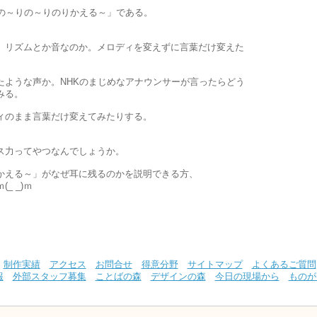
「の～りの～りのりかえる～」である。
。
。リズムとか音なのか。メロディを変えずに言葉だけ変えた
たような声か。NHKのまじめなアナウンサーが言ったらどう
みる。
ィのまま言葉だけ変えてみたりする。
。
ス力ってやつなんでしょうか。
かえる～」がなぜ耳に残るのかを説明できる方、
_ _)ｍ
制作実績
アクセス
お問合せ
得意分野
サイトマップ
よくあるご質問
報
外部スタッフ募集
ことばの森
デザインの森
今日の現場から
ものが