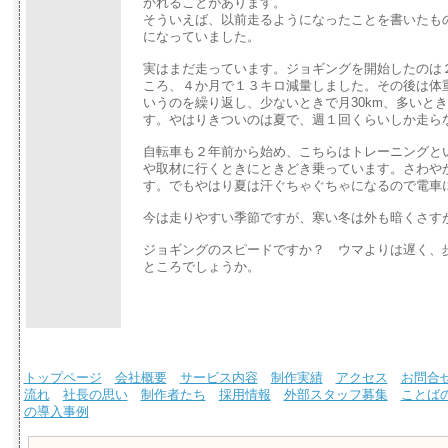
かれることがあります。
そういえば、以前走るようになったことを書いたも
になっていました。
実はまだ走っています。ジョギングを開始したのは
ころ、４か月で１３キロ減量しました。その後は体
いうのを繰り返し、少ないときで月30km、多いとき
す。やはりきついのは夏で、週１回くらいしか走ら
自転車も２年前から始め、こちらはトレーニングと
や取材に行くときにときどき乗っています。さわや
す。でもやはり夏は汗ぐちゃぐちゃになるので電車
今は走りやすい季節ですが、寒い冬は外も暗くさす
ジョギングのスピードですか？ ウマよりは遅く、
ところでしょうか。
トップページ
会社概要
サービス内容
制作実績
アクセス
お問合
流れ
社長の思い
制作者たち
採用情報
外部スタッフ募集
ことば
の導入事例