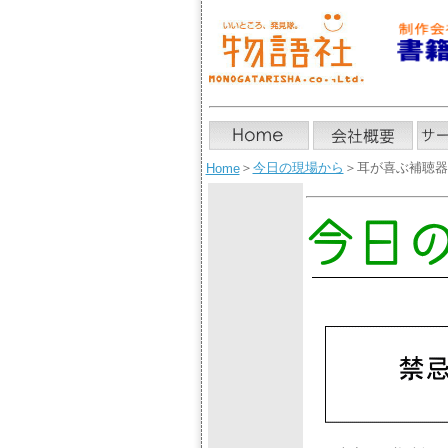
＞
今日の現場から
＞耳が喜ぶ補聴器選
Home