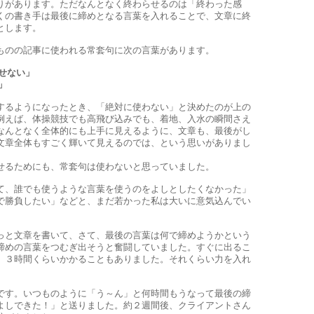
があります。ただなんとなく終わらせるのは「終わった感
くの書き手は最後に締めとなる言葉を入れることで、文章に終
とします。
のの記事に使われる常套句に次の言葉があります。
せない」
」
るようになったとき、「絶対に使わない」と決めたのが上の
例えば、体操競技でも高飛び込みでも、着地、入水の瞬間さえ
なんとなく全体的にも上手に見えるように、文章も、最後がし
文章全体もすごく輝いて見えるのでは、という思いがありまし
るためにも、常套句は使わないと思っていました。
、誰でも使うような言葉を使うのをよしとしたくなかった」
で勝負したい」などと、まだ若かった私は大いに意気込んでい
と文章を書いて、さて、最後の言葉は何で締めようかという
締めの言葉をつむぎ出そうと奮闘していました。すぐに出るこ
、３時間くらいかかることもありました。それくらい力を入れ
す。いつものように「う～ん」と何時間もうなって最後の締
よしできた！」と送りました。約２週間後、クライアントさん