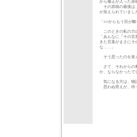
から修正が入った原
その原稿の最後は、
が加えられていまし
「○○からもう目が離
このときの私の力の
「あんなに『その言
きた言葉がまさにそ
な……」
そう思ったのを覚
さて、それからの私
か、ならなかったで
気になる方は、物語
思わぬ答えが、待