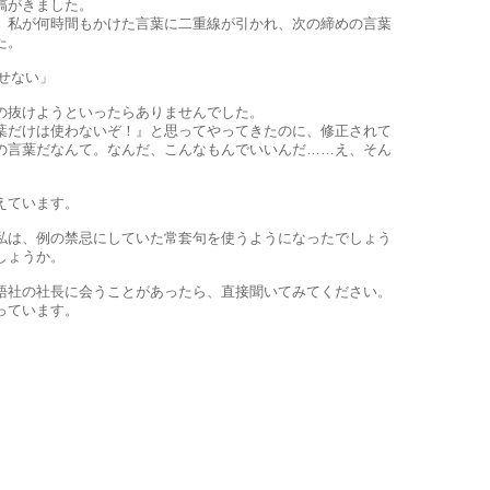
稿がきました。
私が何時間もかけた言葉に二重線が引かれ、次の締めの言葉
た。
せない」
抜けようといったらありませんでした。
葉だけは使わないぞ！』と思ってやってきたのに、修正されて
の言葉だなんて。なんだ、こんなもんでいいんだ……え、そん
えています。
は、例の禁忌にしていた常套句を使うようになったでしょう
しょうか。
社の社長に会うことがあったら、直接聞いてみてください。
っています。