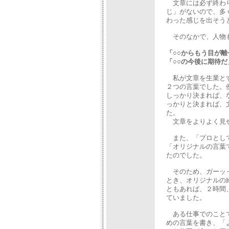
文章には必ず終わり
じ」がないので、多
わった感じを出そう
そのなかで、人物も
「○○からもう目が離
「○○の今後に期待だ
私が文章を生業とす
２つの言葉でした。
しっかり決まれば、
っかりと決まれば、
た。
文章をよりよく見せ
また、「プロとして
「オリジナルの言葉
たのでした。
そのため、ガーッっ
とき、オリジナルの
ともあれば、２時間
ていました。
ある仕事でのことで
めの言葉を書き、「