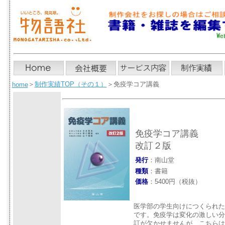
＞
制作実績TOP（その１）
＞免疫学コア講義
home
免疫学コア講義
改訂２版
発行
：南山堂
種類
：書籍
価格
：5400円（税抜）
医学部の学生向けにつくられた
です。免疫学は変化の激しい分
訂が欠かせませんが、こちらは