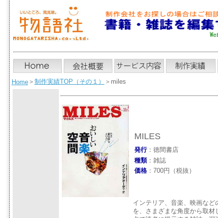
＞
制作実績TOP（その１）
＞miles
Home
MILES
発行
：徳間書店
種類
：雑誌
価格
：700円（税抜）
インテリア、音楽、映画など
を、さまざまな角度から取材