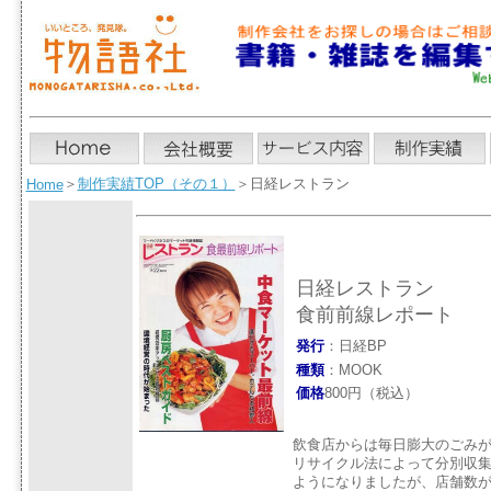
＞
制作実績TOP（その１）
＞日経レストラン
Home
日経レストラン
食前前線レポート
発行
：日経BP
種類
：MOOK
価格
800円（税込）
飲食店からは毎日膨大のごみ
リサイクル法によって分別収
ようになりましたが、店舗数