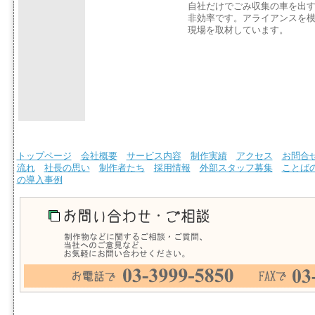
自社だけでごみ収集の車を出
非効率です。アライアンスを
現場を取材しています。
トップページ
会社概要
サービス内容
制作実績
アクセス
お問合
流れ
社長の思い
制作者たち
採用情報
外部スタッフ募集
ことば
の導入事例