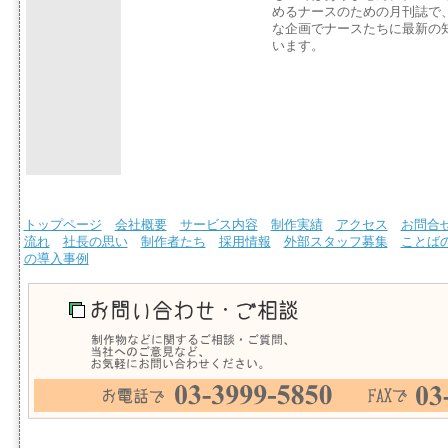
めるナースのための月刊誌で
な企画でナースたちに最新の
います。
トップページ
会社概要
サービス内容
制作実績
アクセス
お問合
流れ
社長の思い
制作者たち
採用情報
外部スタッフ募集
ことば
の導入事例