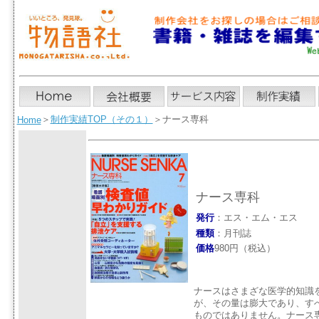
＞
制作実績TOP（その１）
＞ナース専科
Home
ナース専科
発行
：エス・エム・エス
種類
：月刊誌
価格
980円（税込）
ナースはさまざな医学的知識
が、その量は膨大であり、す
ものではありません。ナース