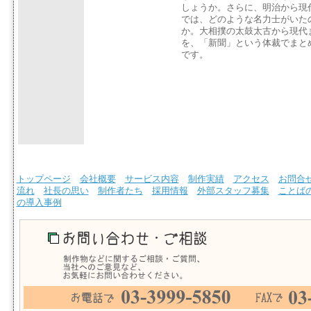
しょうか。さらに、明治から現
では、どのような名力士がいた
か。大相撲の太鼓太古から現代
を、「新聞」という体裁でまと
です。
トップページ
会社概要
サービス内容
制作実績
アクセス
お問合
流れ
社長の思い
制作者たち
採用情報
外部スタッフ募集
ことば
の導入事例