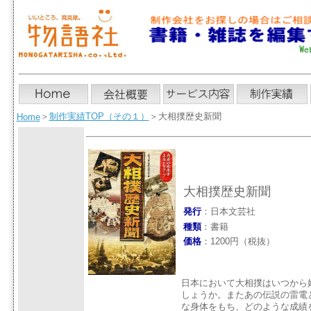
＞
制作実績TOP（その１）
＞大相撲歴史新聞
Home
大相撲歴史新聞
発行
：日本文芸社
種類
：書籍
価格
：1200円（税抜）
日本において大相撲はいつから
しょうか。またあの伝説の雷電
な身体をもち、どのような成績