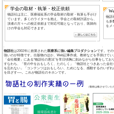
学会の取材・執筆・校正依頼
W
物語社は主に、医療福祉系の
学会取材の取材・執筆も手がけ
物語
ています。多くのライターを抱え、学会との取材許諾から、
も多
演者の方々への校正依頼まで対応可能となっており、医師向
をメ
けの学会も対応できます。
物語社
は2002年に創業された
医療系に強い
編集プロダクション
です。その
強いのが特徴です。出版物のほか、Web記事作成、教材などを手掛けて
「会社概要」にある“物語社の憲法”を常日頃胸に刻みながら仕事をしてお
すなわち、「世の中をおもしろく、たのしく」「物語社とつきあった会社
を忘れない」「コンテンツはおもしろい、ためになる、感動するのいずれ
を目ざす──。これが物語社のキホンです。
（敬称は略させていた