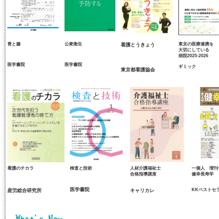
胃と腸
公衆衛生
東京の医療連携を
看護とうきょう
大切にしている
病院2025-2026
医学書院
医学書院
ギミック
東京都看護協会
看護のチカラ
検査と技術
人材介護福祉士
一個人 増刊
合格指導講座
健幸長寿学
医学書院
KKベストセ
産労総合研究所
キャリカレ